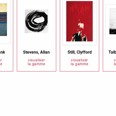
ank
Stevens, Allan
Still, Clyfford
Tal
er
visualiser
visualiser
v
e
la gamme
la gamme