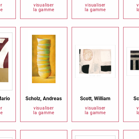
er
visualiser
visualiser
v
e
la gamme
la gamme
Romantic Affairs
Rough Elegance
gs
Silver Linings
Simply Seventus
Stickerkarte Marion
Sunday Mood
Billet
TMS Jamboree
TMS Papillon
Trauerkarten
Tylkowski
Wish and Give
Wonderful White
Mario
Scholz, Andreas
Scott, William
Sc
er
visualiser
visualiser
v
e
la gamme
la gamme