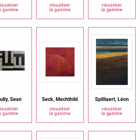
isualiser
visualiser
visualiser
la gamme
la gamme
la gamme
Samt
Sand Beige
Sonderangebot
Spicy Hill
Surprise!
Tante Door
TMS Sweet Cheeks
Touch of Classic
Urban Street
Vermilion Fuchsia
Wonderland
XXL Cards
ully, Sean
Seck, Mechthild
Spilliaert, Léon
isualiser
visualiser
visualiser
la gamme
la gamme
la gamme