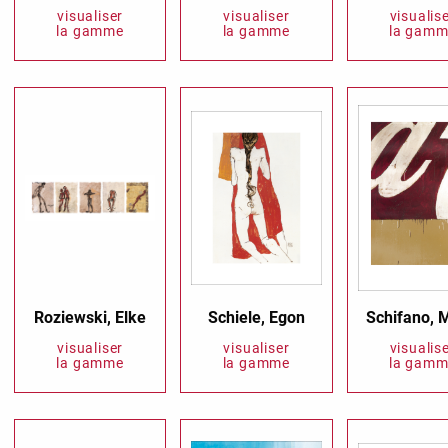
visualiser
visualiser
visualis
la gamme
la gamme
la gamm
Rich White
Say it with son
Stay At Home
TMS Goldfever
Touch of Neon
Wish and Click
Roziewski, Elke
Schiele, Egon
Schifano, 
Zauberwelt
visualiser
visualiser
visualis
la gamme
la gamme
la gamm