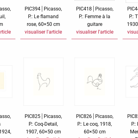
asso,
PIC394
Picasso,
PIC418
Picasso,
PIC4
uil,
P.: Le flamand
P.: Femme à la
P.: 
cm
rose, 60×50 cm
guitare
1930
rticle
visualiser l'article
visualiser l'article
visua
asso,
PIC825
Picasso,
PIC826
Picasso,
PIC8
s
P.: Coq-Detail,
P.: Le coq, 1918,
P.:
1924,
1907, 60×50 cm
60×50 cm
Mer