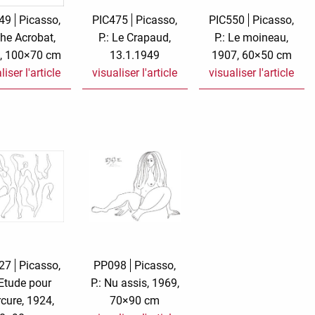
49
Picasso,
PIC475
Picasso,
PIC550
Picasso,
The Acrobat,
P.: Le Crapaud,
P.: Le moineau,
, 100×70 cm
13.1.1949
1907, 60×50 cm
liser l'article
visualiser l'article
visualiser l'article
27
Picasso,
PP098
Picasso,
 Etude pour
P.: Nu assis, 1969,
cure, 1924,
70×90 cm