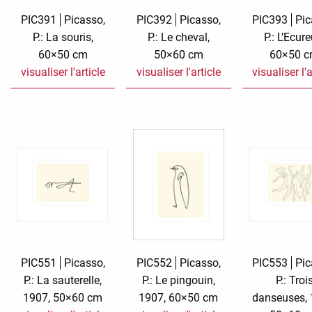
PIC391
Picasso,
PIC392
Picasso,
PIC393
Pic
P.: La souris,
P.: Le cheval,
P.: L’Ecure
60×50 cm
50×60 cm
60×50 
visualiser l'article
visualiser l'article
visualiser l'a
PIC551
Picasso,
PIC552
Picasso,
PIC553
Pic
P.: La sauterelle,
P.: Le pingouin,
P.: Troi
1907, 50×60 cm
1907, 60×50 cm
danseuses, 