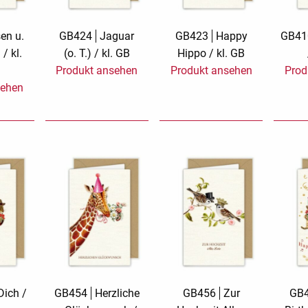
rs
Rough Elegance
Samt
en u.
GB424
Jaguar
GB423
Happy
GB41
 / kl.
(o. T.) / kl. GB
Hippo / kl. GB
Simply Seventus
Sonderangebot
Produkt ansehen
Produkt ansehen
Prod
sehen
arion
Sunday Mood
Surprise!
TMS Papillon
TMS Sweet Cheeks
Tylkowski
Urban Street
Wonderful White
Wonderland
Dich /
GB454
Herzliche
GB456
Zur
GB