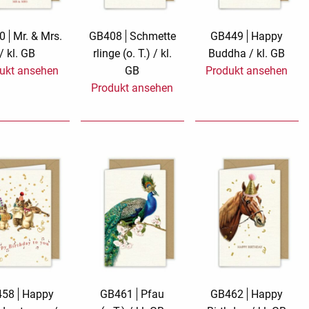
Sand Beige
Say it with songs
0
Mr. & Mrs.
GB408
Schmette
GB449
Happy
/ kl. GB
rlinge (o. T.) / kl.
Buddha / kl. GB
Spicy Hill
Stay At Home
ukt ansehen
GB
Produkt ansehen
Produkt ansehen
Tante Door
TMS Goldfever
Touch of Classic
Touch of Neon
Vermilion Fuchsia
Wish and Click
XXL Cards
Zauberwelt
458
Happy
GB461
Pfau
GB462
Happy