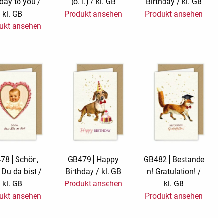
hday to you /
(o.T.) / kl. GB
Birthday / kl. GB
kl. GB
Produkt ansehen
Produkt ansehen
ukt ansehen
478
Schön,
GB479
Happy
GB482
Bestande
 Du da bist /
Birthday / kl. GB
n! Gratulation! /
kl. GB
Produkt ansehen
kl. GB
ukt ansehen
Produkt ansehen