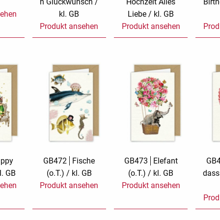
n Glückwunsch /
Hochzeit Alles
Birt
sehen
kl. GB
Liebe / kl. GB
Produkt ansehen
Produkt ansehen
Prod
ppy
GB472
Fische
GB473
Elefant
GB
l. GB
(o.T.) / kl. GB
(o.T.) / kl. GB
dass
sehen
Produkt ansehen
Produkt ansehen
Prod