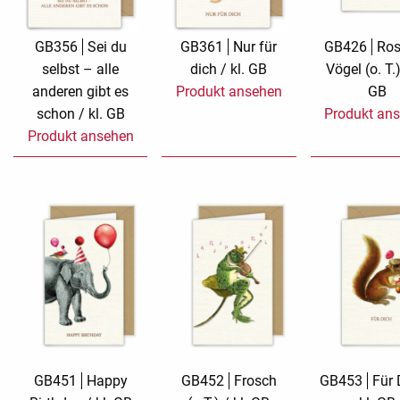
Romantic Affai
GB356
Sei du
GB361
Nur für
GB426
Ros
selbst – alle
dich / kl. GB
Vögel (o. T.)
Silver Linings
anderen gibt es
Produkt ansehen
GB
schon / kl. GB
Produkt an
Stickerkarte M
Billet
Produkt ansehen
TMS Jamboree
Trauerkarten
Wish and Give
GB451
Happy
GB452
Frosch
GB453
Für 