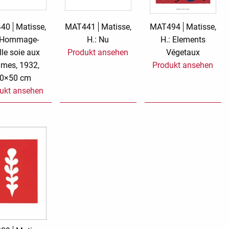
Sand Beige
Say it with songs
440
Matisse,
MAT441
Matisse,
MAT494
Matisse,
: Hommage-
H.: Nu
H.: Elements
Spicy Hill
Stay At Home
lle soie aux
Produkt ansehen
Végetaux
mes, 1932,
Produkt ansehen
Tante Door
TMS Goldfever
0×50 cm
ukt ansehen
Touch of Classic
Touch of Neon
Vermilion Fuchsia
Wish and Click
XXL Cards
Zauberwelt