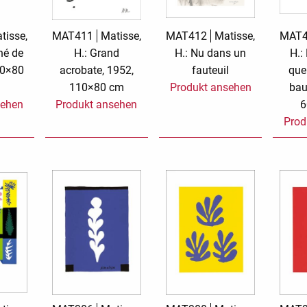
rs
Rough Elegance
Samt
tisse,
MAT411
Matisse,
MAT412
Matisse,
MAT
hé de
H.: Grand
H.: Nu dans un
H.
Simply Seventus
Sonderangebot
60×80
acrobate, 1952,
fauteuil
que
110×80 cm
Produkt ansehen
bau
arion
Sunday Mood
Surprise!
sehen
Produkt ansehen
6
Prod
TMS Papillon
TMS Sweet Cheeks
Tylkowski
Urban Street
Wonderful White
Wonderland