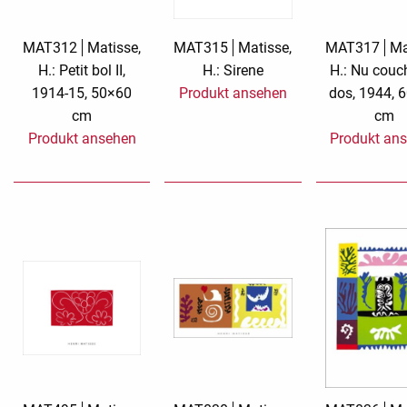
Romantic Affai
MAT312
Matisse,
MAT315
Matisse,
MAT317
Ma
H.: Petit bol II,
H.: Sirene
H.: Nu couc
Silver Linings
1914-15, 50×60
Produkt ansehen
dos, 1944, 
cm
cm
Stickerkarte M
Billet
Produkt ansehen
Produkt an
TMS Jamboree
Trauerkarten
Wish and Give