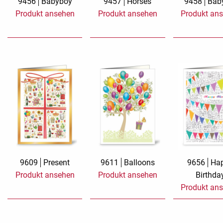
9456
Babyboy
9457
Horses
9458
Baby
Produkt ansehen
Produkt ansehen
Produkt an
Romantic Affai
Silver Linings
Stickerkarte M
Billet
TMS Jamboree
Trauerkarten
Wish and Give
9609
Present
9611
Balloons
9656
Ha
Produkt ansehen
Produkt ansehen
Birthda
Produkt an