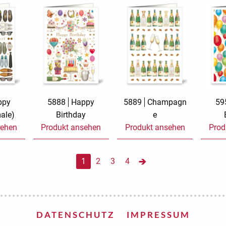
ppy
5888
Happy
5889
Champagn
59
male)
Birthday
e
sehen
Produkt ansehen
Produkt ansehen
Prod
1
2
3
4
DATENSCHUTZ
IMPRESSUM