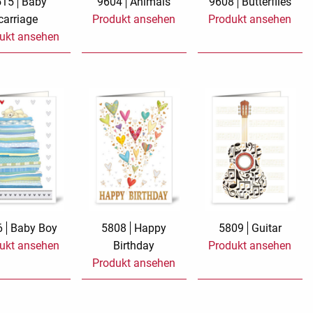
515
Baby
9604
Animals
9608
Butterflies
carriage
Produkt ansehen
Produkt ansehen
Sand Beige
Say it with songs
ukt ansehen
Spicy Hill
Stay At Home
Tante Door
TMS Goldfever
Touch of Classic
Touch of Neon
Vermilion Fuchsia
Wish and Click
XXL Cards
Zauberwelt
6
Baby Boy
5808
Happy
5809
Guitar
ukt ansehen
Birthday
Produkt ansehen
Produkt ansehen