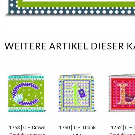
Romantic Affai
Silver Linings
Stickerkarte M
WEITERE ARTIKEL DIESER 
Billet
TMS Jamboree
Trauerkarten
Wish and Give
1753
C – Crown
1750
T – Thank
1752
L – 