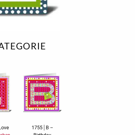
rs
Rough Elegance
Samt
Simply Seventus
Sonderangebot
arion
Sunday Mood
Surprise!
KATEGORIE
TMS Papillon
TMS Sweet Cheeks
Tylkowski
Urban Street
Wonderful White
Wonderland
Love
1755
B –