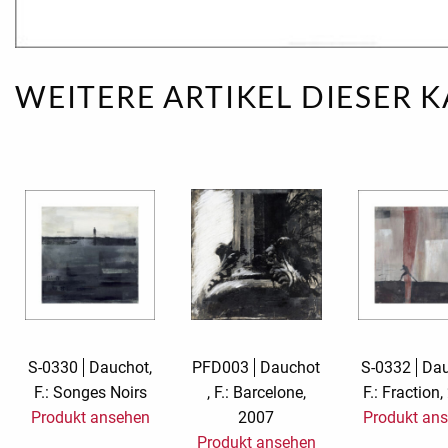
Romantic Affai
Silver Linings
WEITERE ARTIKEL DIESER 
Stickerkarte M
Billet
TMS Jamboree
Trauerkarten
Wish and Give
S-0330
Dauchot,
PFD003
Dauchot
S-0332
Dau
F.: Songes Noirs
, F.: Barcelone,
F.: Fraction
Produkt ansehen
2007
Produkt an
Produkt ansehen