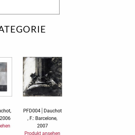
rs
Rough Elegance
Samt
Simply Seventus
Sonderangebot
KATEGORIE
arion
Sunday Mood
Surprise!
TMS Papillon
TMS Sweet Cheeks
Tylkowski
Urban Street
Wonderful White
Wonderland
chot,
PFD004
Dauchot
, 2006
, F.: Barcelone,
sehen
2007
Produkt ansehen