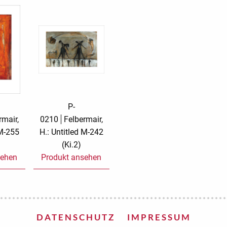
rs
Rough Elegance
Samt
Simply Seventus
Sonderangebot
arion
Sunday Mood
Surprise!
TMS Papillon
TMS Sweet Cheeks
P-
Tylkowski
Urban Street
rmair,
0210
Felbermair,
 M-255
H.: Untitled M-242
Wonderful White
Wonderland
(Ki.2)
sehen
Produkt ansehen
DATENSCHUTZ
IMPRESSUM