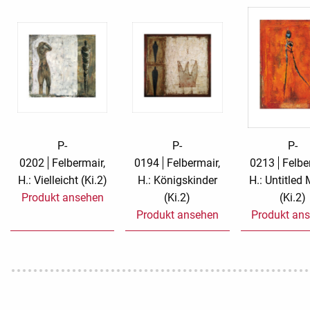
Romantic Affai
Silver Linings
Stickerkarte M
Billet
TMS Jamboree
P-
P-
P-
Trauerkarten
0202
Felbermair,
0194
Felbermair,
0213
Felbe
H.: Vielleicht (Ki.2)
H.: Königskinder
H.: Untitled
Wish and Give
Produkt ansehen
(Ki.2)
(Ki.2)
Produkt ansehen
Produkt an